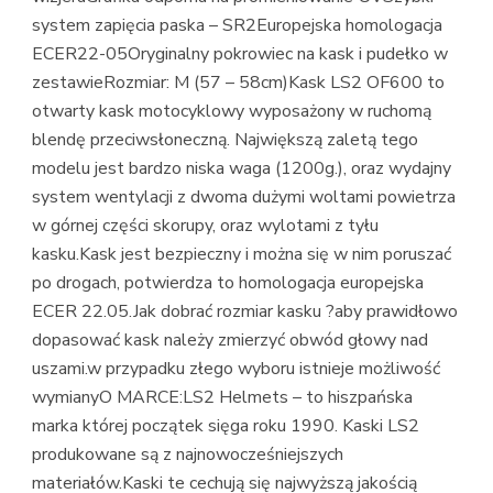
system zapięcia paska – SR2Europejska homologacja
ECER22-05Oryginalny pokrowiec na kask i pudełko w
zestawieRozmiar: M (57 – 58cm)Kask LS2 OF600 to
otwarty kask motocyklowy wyposażony w ruchomą
blendę przeciwsłoneczną. Największą zaletą tego
modelu jest bardzo niska waga (1200g.), oraz wydajny
system wentylacji z dwoma dużymi woltami powietrza
w górnej części skorupy, oraz wylotami z tyłu
kasku.Kask jest bezpieczny i można się w nim poruszać
po drogach, potwierdza to homologacja europejska
ECER 22.05.Jak dobrać rozmiar kasku ?aby prawidłowo
dopasować kask należy zmierzyć obwód głowy nad
uszami.w przypadku złego wyboru istnieje możliwość
wymianyO MARCE:LS2 Helmets – to hiszpańska
marka której początek sięga roku 1990. Kaski LS2
produkowane są z najnowocześniejszych
materiałów.Kaski te cechują się najwyższą jakością