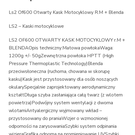
Ls2 Of600 Otwarty Kask Motocyklowy R.M + Blenda
LS2 – Kaski motocyklowe
LS2 OF600 OTWARTY KASK MOTOCYKLOWY r.M +
BLENDAOpis techniczny:Matowa powłokaWaga:
1200g +/- 50gZewnętrzna powłoka HPTT (High
Pressure Thermoplastic Technology)Blenda
przeciwsłoneczna (ruchoma, chowana w skorupę
kasku)Kask jest przystosowany dla osób noszących
okularySpecjalnie zaprojektowany aerodynamiczny
kształtDługa szyba zasłaniająca całą twarz (z wlotem
powietrza)Podwójny system wentylacji z dwoma
wlotamiAntyalergiczny wyjmowany wkład –
przystosowany do praniaWizjer o wzmocnionej
odporności na zarysowaniaSzybki system odpinania
wizjeraGrafika odporna na promieniowanie UVSzybki