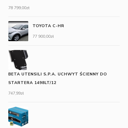
78 799,00
zł
TOYOTA C-HR
77 900,00
zł
BETA UTENSILI S.P.A. UCHWYT ŚCIENNY DO
STARTERA 1498LT/12
747,99
zł