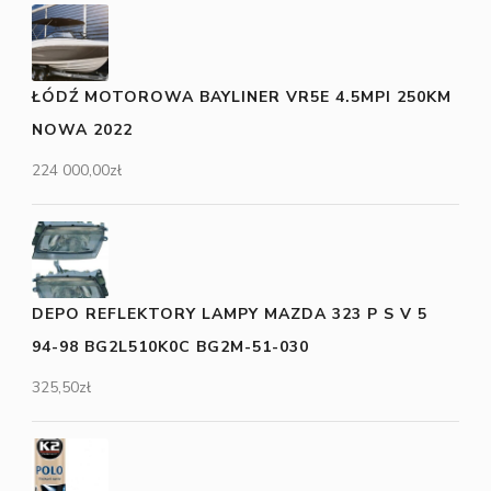
ŁÓDŹ MOTOROWA BAYLINER VR5E 4.5MPI 250KM
NOWA 2022
224 000,00
zł
DEPO REFLEKTORY LAMPY MAZDA 323 P S V 5
94-98 BG2L510K0C BG2M-51-030
325,50
zł