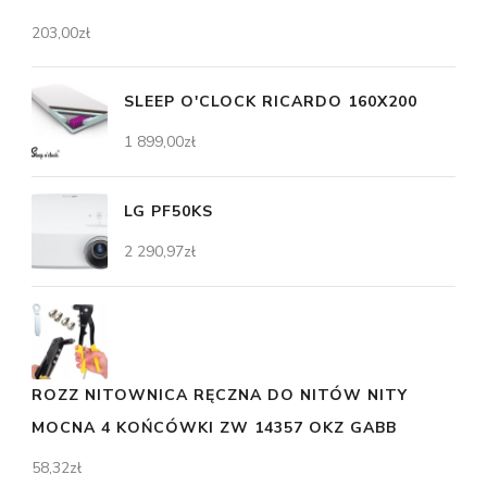
203,00
zł
SLEEP O'CLOCK RICARDO 160X200
1 899,00
zł
LG PF50KS
2 290,97
zł
ROZZ NITOWNICA RĘCZNA DO NITÓW NITY
MOCNA 4 KOŃCÓWKI ZW 14357 OKZ GABB
58,32
zł