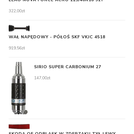
322,00
zł
WAŁ NAPĘDOWY - PÓŁOŚ SKF VKJC 4518
919,56
zł
SIRIO SUPER CARBONIUM 27
147,00
zł
SKODA OE ODBLASK W ZDERZAKU TYŁ LEWY