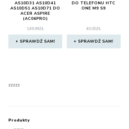
AS10D31 AS10D41
DO TELEFONU HTC
AS10D51 AS10D71 DO
ONE M9 S9
ACER ASPIRE
(AC06PRO)
149,99
ZŁ
40,00
ZŁ
SPRAWDŹ SAM!
SPRAWDŹ SAM!
zzzzz
Produkty