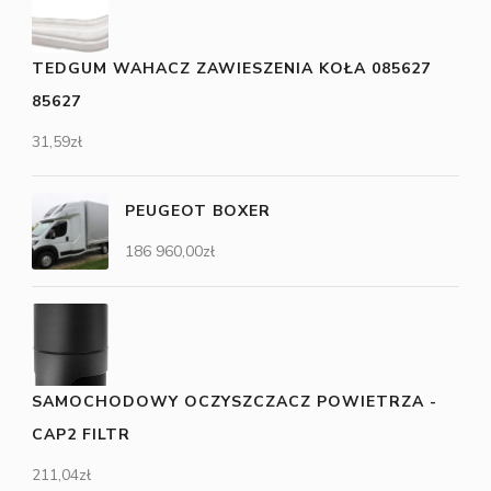
TEDGUM WAHACZ ZAWIESZENIA KOŁA 085627
85627
31,59
zł
PEUGEOT BOXER
186 960,00
zł
SAMOCHODOWY OCZYSZCZACZ POWIETRZA -
CAP2 FILTR
211,04
zł