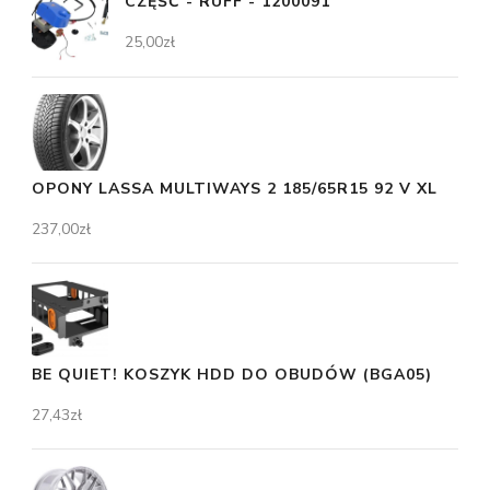
CZĘŚĆ - RUFF - 1200091
25,00
zł
OPONY LASSA MULTIWAYS 2 185/65R15 92 V XL
237,00
zł
BE QUIET! KOSZYK HDD DO OBUDÓW (BGA05)
27,43
zł