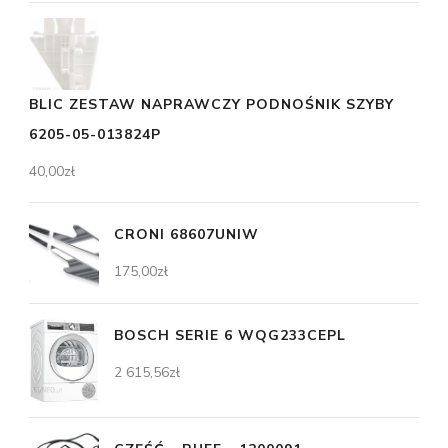
BLIC ZESTAW NAPRAWCZY PODNOŚNIK SZYBY
6205-05-013824P
40,00
zł
CRONI 68607UNIW
175,00
zł
BOSCH SERIE 6 WQG233CEPL
2 615,56
zł