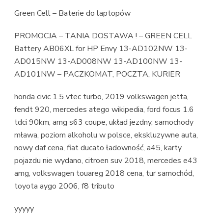
Green Cell – Baterie do laptopów
PROMOCJA – TANIA DOSTAWA ! – GREEN CELL
Battery AB06XL for HP Envy 13-AD102NW 13-
AD015NW 13-AD008NW 13-AD100NW 13-
AD101NW – PACZKOMAT, POCZTA, KURIER
honda civic 1.5 vtec turbo, 2019 volkswagen jetta,
fendt 920, mercedes atego wikipedia, ford focus 1.6
tdci 90km, amg s63 coupe, układ jezdny, samochody
mława, poziom alkoholu w polsce, ekskluzywne auta,
nowy daf cena, fiat ducato ładowność, a45, karty
pojazdu nie wydano, citroen suv 2018, mercedes e43
amg, volkswagen touareg 2018 cena, tur samochód,
toyota aygo 2006, f8 tributo
yyyyy