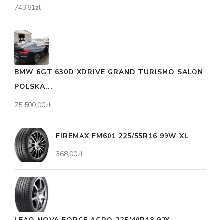
743,61
zł
BMW 6GT 630D XDRIVE GRAND TURISMO SALON
POLSKA...
75 500,00
zł
FIREMAX FM601 225/55R16 99W XL
368,00
zł
LEAO NOVA FORCE ACRO 225/40R18 92Y