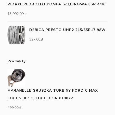
VIDAXL PEDROLLO POMPA GŁĘBINOWA 6SR 44/6
13 992,00
zł
DĘBICA PRESTO UHP2 215/55R17 98W
327,00
zł
Produkty
MARANELLE GRUSZKA TURBINY FORD C MAX
FOCUS III 1 5 TDCI ECON 819872
499,00
zł