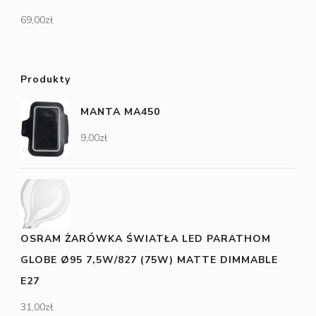
69,00
zł
Produkty
MANTA MA450
9,00
zł
OSRAM ŻARÓWKA ŚWIATŁA LED PARATHOM
GLOBE Ø95 7,5W/827 (75W) MATTE DIMMABLE
E27
31,00
zł