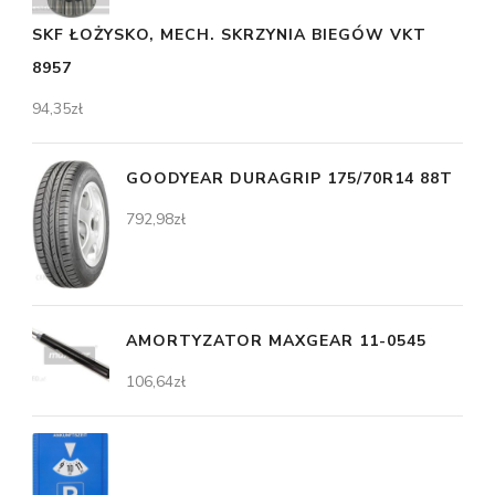
SKF ŁOŻYSKO, MECH. SKRZYNIA BIEGÓW VKT
8957
94,35
zł
GOODYEAR DURAGRIP 175/70R14 88T
792,98
zł
AMORTYZATOR MAXGEAR 11-0545
106,64
zł