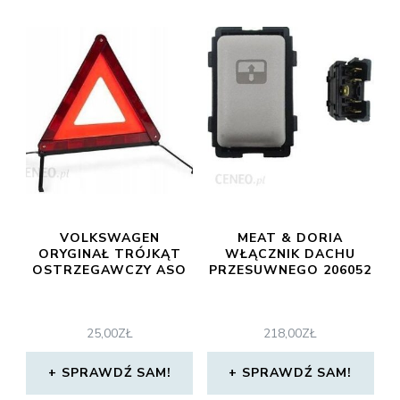
VOLKSWAGEN
MEAT & DORIA
ORYGINAŁ TRÓJKĄT
WŁĄCZNIK DACHU
OSTRZEGAWCZY ASO
PRZESUWNEGO 206052
25,00
ZŁ
218,00
ZŁ
SPRAWDŹ SAM!
SPRAWDŹ SAM!