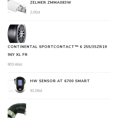
ZELMER ZMMA083W
2,00
zł
CONTINENTAL SPORTCONTACT™ 6 255/35ZR19
96Y XL FR
803,46
zł
HW SENSOR AT 6700 SMART
92,09
zł