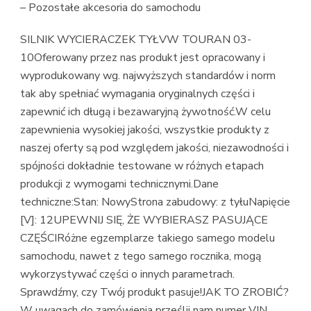
– Pozostałe akcesoria do samochodu
SILNIK WYCIERACZEK TYŁVW TOURAN 03-
10Oferowany przez nas produkt jest opracowany i
wyprodukowany wg. najwyższych standardów i norm
tak aby spełniać wymagania oryginalnych części i
zapewnić ich długą i bezawaryjną żywotność.W celu
zapewnienia wysokiej jakości, wszystkie produkty z
naszej oferty są pod względem jakości, niezawodności i
spójności dokładnie testowane w różnych etapach
produkcji z wymogami technicznymi.Dane
techniczne:Stan: NowyStrona zabudowy: z tyłuNapięcie
[V]: 12UPEWNIJ SIĘ, ŻE WYBIERASZ PASUJĄCE
CZĘŚCIRóżne egzemplarze takiego samego modelu
samochodu, nawet z tego samego rocznika, mogą
wykorzystywać części o innych parametrach.
Sprawdźmy, czy Twój produkt pasuje!JAK TO ZROBIĆ?
W uwagach do zamówienia prześlij nam numer VIN