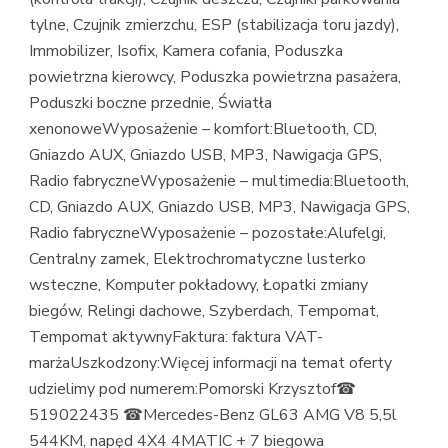
tylne, Czujnik zmierzchu, ESP (stabilizacja toru jazdy),
Immobilizer, Isofix, Kamera cofania, Poduszka
powietrzna kierowcy, Poduszka powietrzna pasażera,
Poduszki boczne przednie, Światła
xenonoweWyposażenie – komfort:Bluetooth, CD,
Gniazdo AUX, Gniazdo USB, MP3, Nawigacja GPS,
Radio fabryczneWyposażenie – multimedia:Bluetooth,
CD, Gniazdo AUX, Gniazdo USB, MP3, Nawigacja GPS,
Radio fabryczneWyposażenie – pozostałe:Alufelgi,
Centralny zamek, Elektrochromatyczne lusterko
wsteczne, Komputer pokładowy, Łopatki zmiany
biegów, Relingi dachowe, Szyberdach, Tempomat,
Tempomat aktywnyFaktura: faktura VAT-
marżaUszkodzony:Więcej informacji na temat oferty
udzielimy pod numerem:Pomorski Krzysztof☎
519022435 ☎Mercedes-Benz GL63 AMG V8 5,5l
544KM, napęd 4X4 4MATIC + 7 biegowa