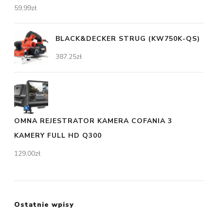
59,99
zł
BLACK&DECKER STRUG (KW750K-QS)
387,25
zł
OMNA REJESTRATOR KAMERA COFANIA 3
KAMERY FULL HD Q300
129,00
zł
Ostatnie wpisy