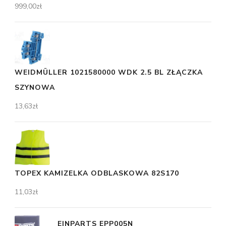
999,00
zł
WEIDMÜLLER 1021580000 WDK 2.5 BL ZŁĄCZKA
SZYNOWA
13,63
zł
TOPEX KAMIZELKA ODBLASKOWA 82S170
11,03
zł
EINPARTS EPP005N