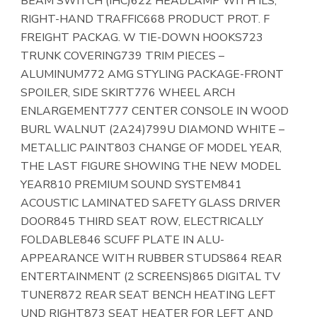
BEAM SWITCH (IHC)622 HEADLAMP WITH ILS,
RIGHT-HAND TRAFFIC668 PRODUCT PROT. F
FREIGHT PACKAG. W TIE-DOWN HOOKS723
TRUNK COVERING739 TRIM PIECES –
ALUMINUM772 AMG STYLING PACKAGE-FRONT
SPOILER, SIDE SKIRT776 WHEEL ARCH
ENLARGEMENT777 CENTER CONSOLE IN WOOD
BURL WALNUT (2A24)799U DIAMOND WHITE –
METALLIC PAINT803 CHANGE OF MODEL YEAR,
THE LAST FIGURE SHOWING THE NEW MODEL
YEAR810 PREMIUM SOUND SYSTEM841
ACOUSTIC LAMINATED SAFETY GLASS DRIVER
DOOR845 THIRD SEAT ROW, ELECTRICALLY
FOLDABLE846 SCUFF PLATE IN ALU-
APPEARANCE WITH RUBBER STUDS864 REAR
ENTERTAINMENT (2 SCREENS)865 DIGITAL TV
TUNER872 REAR SEAT BENCH HEATING LEFT
UND RIGHT873 SEAT HEATER FOR LEFT AND