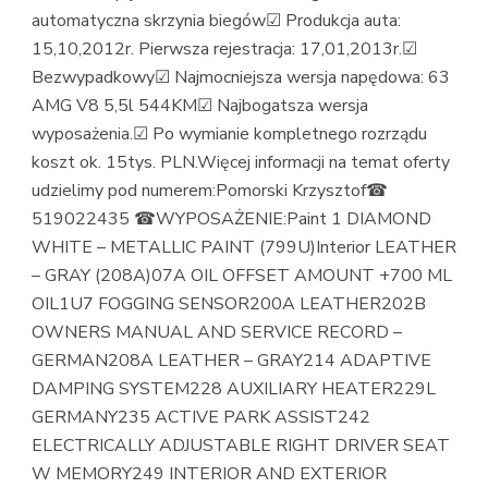
automatyczna skrzynia biegów☑ Produkcja auta:
15,10,2012r. Pierwsza rejestracja: 17,01,2013r.☑
Bezwypadkowy☑ Najmocniejsza wersja napędowa: 63
AMG V8 5,5l 544KM☑ Najbogatsza wersja
wyposażenia.☑ Po wymianie kompletnego rozrządu
koszt ok. 15tys. PLN.Więcej informacji na temat oferty
udzielimy pod numerem:Pomorski Krzysztof☎
519022435 ☎WYPOSAŻENIE:Paint 1 DIAMOND
WHITE – METALLIC PAINT (799U)Interior LEATHER
– GRAY (208A)07A OIL OFFSET AMOUNT +700 ML
OIL1U7 FOGGING SENSOR200A LEATHER202B
OWNERS MANUAL AND SERVICE RECORD –
GERMAN208A LEATHER – GRAY214 ADAPTIVE
DAMPING SYSTEM228 AUXILIARY HEATER229L
GERMANY235 ACTIVE PARK ASSIST242
ELECTRICALLY ADJUSTABLE RIGHT DRIVER SEAT
W MEMORY249 INTERIOR AND EXTERIOR