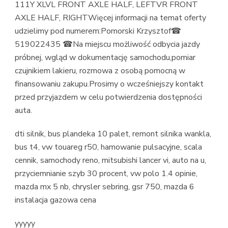
111Y XLVL FRONT AXLE HALF, LEFTVR FRONT
AXLE HALF, RIGHTWięcej informacji na temat oferty
udzielimy pod numerem:Pomorski Krzysztof☎
519022435 ☎Na miejscu możliwość odbycia jazdy
próbnej, wgląd w dokumentację samochodu,pomiar
czujnikiem lakieru, rozmowa z osobą pomocną w
finansowaniu zakupu.Prosimy o wcześniejszy kontakt
przed przyjazdem w celu potwierdzenia dostępności
auta.
dti silnik, bus plandeka 10 palet, remont silnika wankla,
bus t4, vw touareg r50, hamowanie pulsacyjne, scala
cennik, samochody reno, mitsubishi lancer vi, auto na u,
przyciemnianie szyb 30 procent, vw polo 1.4 opinie,
mazda mx 5 nb, chrysler sebring, gsr 750, mazda 6
instalacja gazowa cena
yyyyy