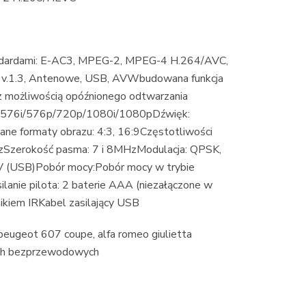
ardami: E-AC3, MPEG-2, MPEG-4 H.264/AVC,
.1.3, Antenowe, USB, AVWbudowana funkcja
z możliwością opóźnionego odtwarzania
ci: 576i/576p/720p/1080i/1080pDźwięk:
 formaty obrazu: 4:3, 16:9Częstotliwości
zerokość pasma: 7 i 8MHzModulacja: QPSK,
(USB)Pobór mocy:Pobór mocy w trybie
lanie pilota: 2 baterie AAA (niezałączone w
kiem IRKabel zasilający USB
, peugeot 607 coupe, alfa romeo giulietta
nych bezprzewodowych