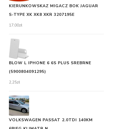
KIERUNKOWSKAZ MIGACZ BOK JAGUAR
S-TYPE XK XK8 XKR 3207195E
17,00
zł
BLOW L IPHONE 6 6S PLUS SREBRNE
(5900804091295)
2,25
zł
VOLKSWAGEN PASSAT 2.0TDI 140KM
6BIEG.KLIMATR.N...