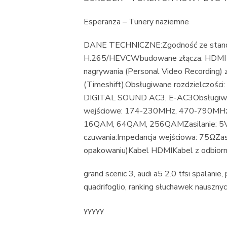
Esperanza – Tunery naziemne
DANE TECHNICZNE:Zgodność ze stand
H.265/HEVCWbudowane złącza: HDMI v
nagrywania (Personal Video Recording) 
(Timeshift).Obsługiwane rozdzielczoś
DIGITAL SOUND AC3, E-AC3Obsługiwane
wejściowe: 174-230MHz, 470-790MHzS
16QAM, 64QAM, 256QAMZasilanie: 5V 
czuwania:Impedancja wejściowa: 75ΩZasi
opakowaniu)Kabel HDMIKabel z odbiorni
grand scenic 3, audi a5 2.0 tfsi spalanie
quadrifoglio, ranking słuchawek nausz
yyyyy