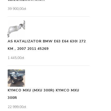
39 900,00
zł
AS KATALIZATOR BMW E63 E64 630I 272
KM , 2007 2011 45269
1 445,00
zł
KYMCO MXU (MXU 300R) KYMCO MXU
300R
22 999,00
zł