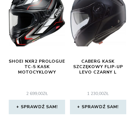
SHOEI NXR2 PROLOGUE
CABERG KASK
TC-5 KASK
SZCZĘKOWY FLIP-UP
MOTOCYKLOWY
LEVO CZARNY L
2 699,00
ZŁ
1 230,00
ZŁ
SPRAWDŹ SAM!
SPRAWDŹ SAM!