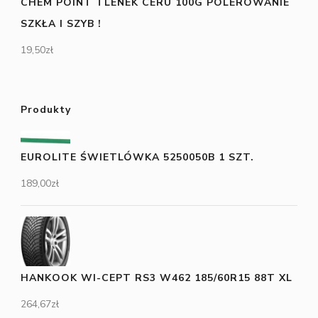
CHEM POINT TLENEK CERU 100G POLEROWANIE
SZKŁA I SZYB !
19,50
zł
Produkty
EUROLITE ŚWIETLÓWKA 5250050B 1 SZT.
189,00
zł
HANKOOK WI-CEPT RS3 W462 185/60R15 88T XL
264,67
zł