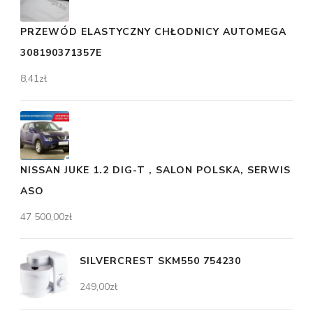
PRZEWÓD ELASTYCZNY CHŁODNICY AUTOMEGA
308190371357E
8,41
zł
NISSAN JUKE 1.2 DIG-T , SALON POLSKA, SERWIS
ASO
47 500,00
zł
SILVERCREST SKM550 754230
249,00
zł