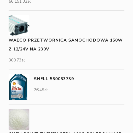
56 191,32
zł
WAECO PRZETWORNICA SAMOCHODOWA 150W
Z 12/24V NA 230V
360,73
zł
SHELL 550053739
26,49
zł