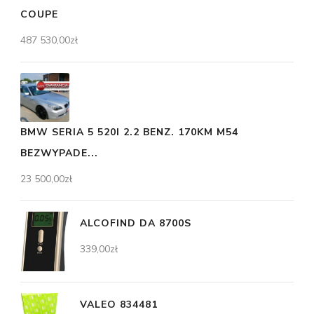
COUPE
487 530,00
zł
BMW SERIA 5 520I 2.2 BENZ. 170KM M54
BEZWYPADE...
23 500,00
zł
ALCOFIND DA 8700S
339,00
zł
VALEO 834481