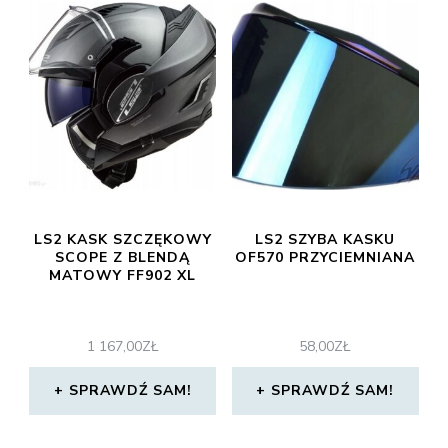
LS2 KASK SZCZĘKOWY
LS2 SZYBA KASKU
SCOPE Z BLENDĄ
OF570 PRZYCIEMNIANA
MATOWY FF902 XL
1 167,00
ZŁ
58,00
ZŁ
SPRAWDŹ SAM!
SPRAWDŹ SAM!