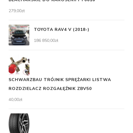
279,00
zł
TOYOTA RAV4 V (2018-)
186 850,00
zł
SCHWARZBAU TRÓJNIK SPRĘŻARKI LISTWA
ROZDZIELACZ ROZGAŁĘŹNIK ZBV50
40,00
zł