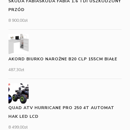
SKODA FABIASKODA FABIA 1.6 TDI USZKODZONY
PRZÓD
8 900,00
zł
AKORD BIURKO NAROŻNE B20 CLP 155CM BIAŁE
487,30
zł
QUAD ATV HURRICANE PRO 250 4T AUTOMAT
HAK LED LCD
8 499,00
zł