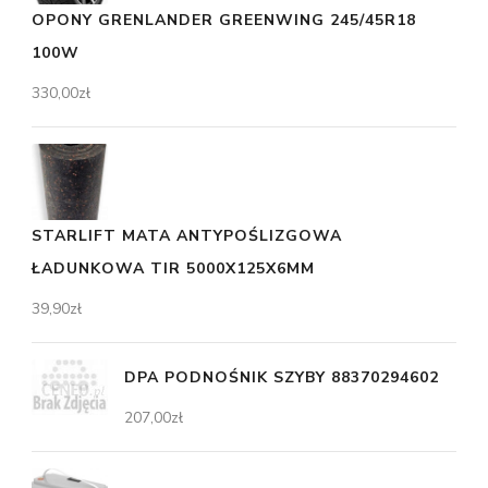
OPONY GRENLANDER GREENWING 245/45R18
100W
330,00
zł
STARLIFT MATA ANTYPOŚLIZGOWA
ŁADUNKOWA TIR 5000X125X6MM
39,90
zł
DPA PODNOŚNIK SZYBY 88370294602
207,00
zł