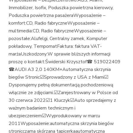
Immobilizer, Isofix, Poduszka powietrzna kierowcy,
Poduszka powietrzna pasażeraWyposażenie –
komfort:CD, Radio fabryczneWyposażenie –
multimedia:CD, Radio fabryczneWyposażenie –
pozostałe:Alufelgi, Centralny zamek, Komputer
pokładowy, TempomatFaktura: faktura VAT-
marżaUszkodzony:W sprawie bliższych informacji
proszę o kontakt:Świderski Krzysztof☎ 519022409
☎AUDI A3 2,0 140KM+Automatyczna skrzynia
biegów Stronic☑Sprowadzony z USA z Miami☑
Dysponujemy pełną dokumentacją pochodzeniową
włącznie ze zdjęciami.☑Zarejestrowany w Polsce od
30 czerwca 2022☑1 Kluczyk☑Auto sprzedajemy z
ważnym badaniem technicznym i
ubezpieczeniem☑Wyprodukowany w marcu
2011Wyposażenie:automatyczna skrzynia biegów
stronicczarna skórzana tapicerkaautomatyczna