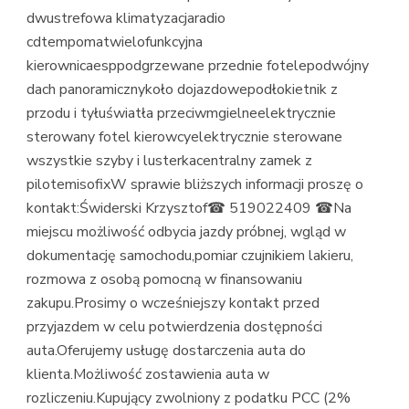
dwustrefowa klimatyzacjaradio
cdtempomatwielofunkcyjna
kierownicaesppodgrzewane przednie fotelepodwójny
dach panoramicznykoło dojazdowepodłokietnik z
przodu i tyłuświatła przeciwmgielneelektrycznie
sterowany fotel kierowcyelektrycznie sterowane
wszystkie szyby i lusterkacentralny zamek z
pilotemisofixW sprawie bliższych informacji proszę o
kontakt:Świderski Krzysztof☎ 519022409 ☎Na
miejscu możliwość odbycia jazdy próbnej, wgląd w
dokumentację samochodu,pomiar czujnikiem lakieru,
rozmowa z osobą pomocną w finansowaniu
zakupu.Prosimy o wcześniejszy kontakt przed
przyjazdem w celu potwierdzenia dostępności
auta.Oferujemy usługę dostarczenia auta do
klienta.Możliwość zostawienia auta w
rozliczeniu.Kupujący zwolniony z podatku PCC (2%