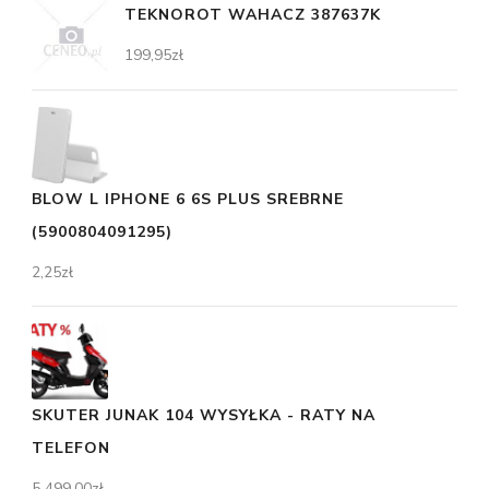
TEKNOROT WAHACZ 387637K
199,95
zł
BLOW L IPHONE 6 6S PLUS SREBRNE
(5900804091295)
2,25
zł
SKUTER JUNAK 104 WYSYŁKA - RATY NA
TELEFON
5 499,00
zł