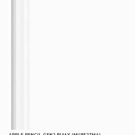
APPLE PENCIL GEN2 BIAŁY (MU8F2ZMA)