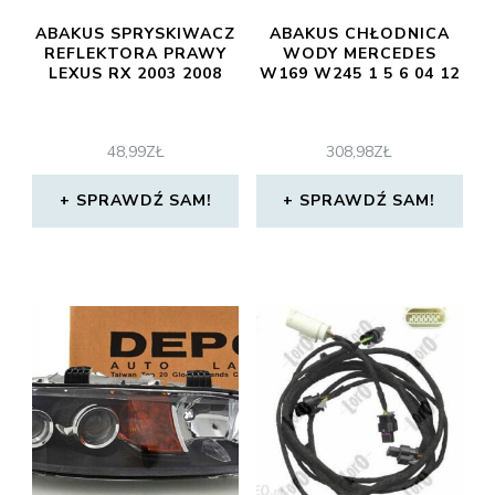
ABAKUS SPRYSKIWACZ
ABAKUS CHŁODNICA
REFLEKTORA PRAWY
WODY MERCEDES
LEXUS RX 2003 2008
W169 W245 1 5 6 04 12
48,99
ZŁ
308,98
ZŁ
SPRAWDŹ SAM!
SPRAWDŹ SAM!