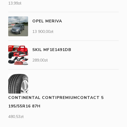
13,99
zł
OPEL MERIVA
13 900,00
zł
SKIL MF1E1491DB
289,00
zł
CONTINENTAL CONTIPREMIUMCONTACT 5
195/55R16 87H
480,53
zł