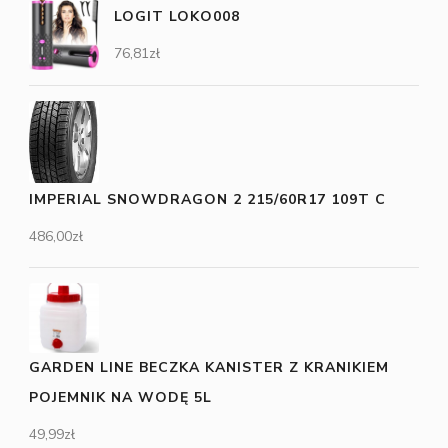
LOGIT LOKO008
76,81
zł
IMPERIAL SNOWDRAGON 2 215/60R17 109T C
486,00
zł
GARDEN LINE BECZKA KANISTER Z KRANIKIEM
POJEMNIK NA WODĘ 5L
49,99
zł