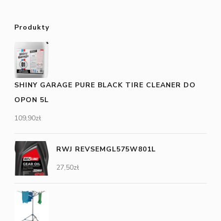
Produkty
SHINY GARAGE PURE BLACK TIRE CLEANER DO
OPON 5L
109,90
zł
RWJ REVSEMGL575W801L
27,50
zł