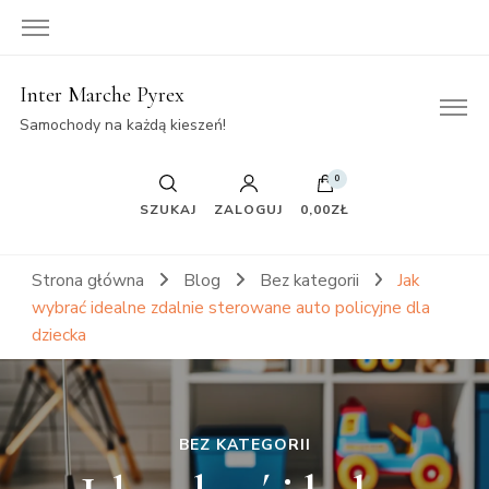
Inter Marche Pyrex
Samochody na każdą kieszeń!
0
SZUKAJ
ZALOGUJ
0,00ZŁ
Strona główna
Blog
Bez kategorii
Jak
wybrać idealne zdalnie sterowane auto policyjne dla
dziecka
BEZ KATEGORII