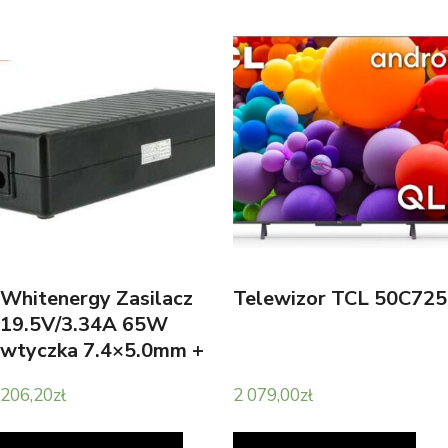
Whitenergy Zasilacz
Telewizor TCL 50C725
19.5V/3.34A 65W
wtyczka 7.4×5.0mm +
pin Dell (4084)
206,20
zł
2 079,00
zł