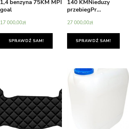
1,4 benzyna 75KM MPI
140 KMNieduzy
goal
przebiegPr…
17 000,00
zł
27 000,00
zł
SPRAWDŹ SAM!
SPRAWDŹ SAM!