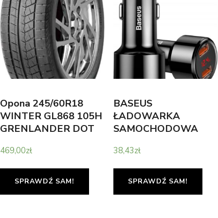
Opona 245/60R18
BASEUS
WINTER GL868 105H
ŁADOWARKA
GRENLANDER DOT
SAMOCHODOWA
2022
MAGIC CCMLC20A-01
469,00
zł
38,43
zł
2X
SPRAWDŹ SAM!
SPRAWDŹ SAM!