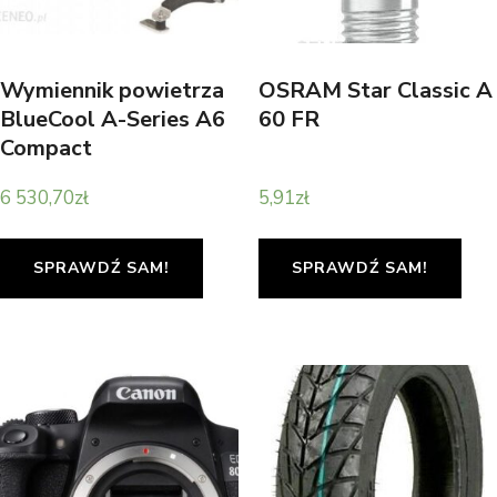
Wymiennik powietrza
OSRAM Star Classic A
BlueCool A-Series A6
60 FR
Compact
6 530,70
zł
5,91
zł
SPRAWDŹ SAM!
SPRAWDŹ SAM!