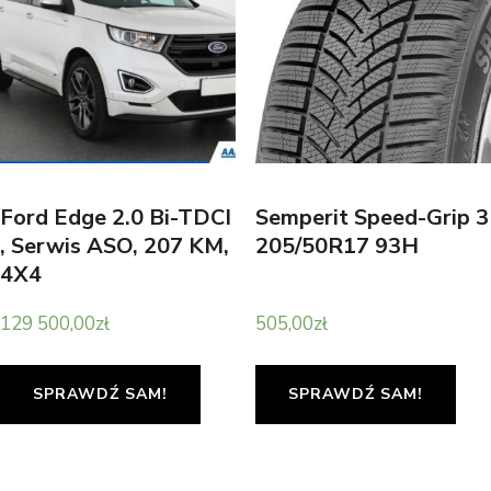
Ford Edge 2.0 Bi-TDCI
Semperit Speed-Grip 3
, Serwis ASO, 207 KM,
205/50R17 93H
4X4
129 500,00
zł
505,00
zł
SPRAWDŹ SAM!
SPRAWDŹ SAM!