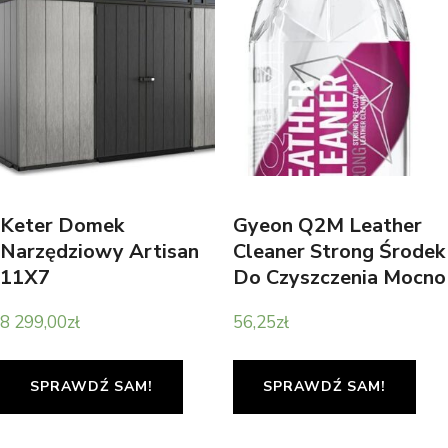
Keter Domek
Gyeon Q2M Leather
Narzędziowy Artisan
Cleaner Strong Środek
11X7
Do Czyszczenia Mocno
Zabrudzonej Skóry
8 299,00
zł
56,25
zł
500Ml
SPRAWDŹ SAM!
SPRAWDŹ SAM!