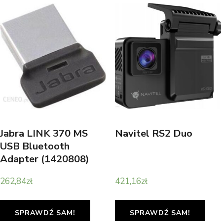
Jabra LINK 370 MS
Navitel RS2 Duo
USB Bluetooth
Adapter (1420808)
262,84
zł
421,16
zł
SPRAWDŹ SAM!
SPRAWDŹ SAM!