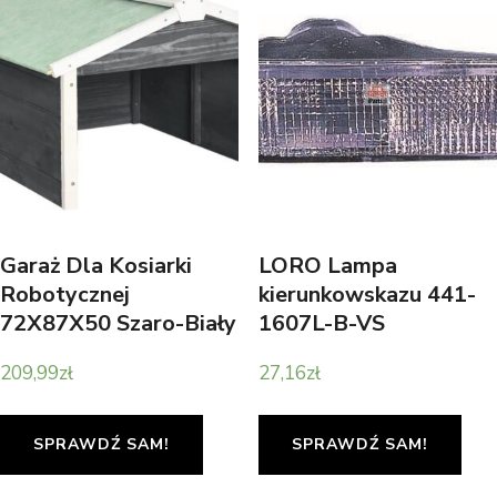
Garaż Dla Kosiarki
LORO Lampa
Robotycznej
kierunkowskazu 441-
72X87X50 Szaro-Biały
1607L-B-VS
Jodła
209,99
zł
27,16
zł
SPRAWDŹ SAM!
SPRAWDŹ SAM!