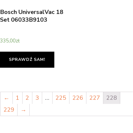
Bosch UniversalVac 18
Set 06033B9103
335,00
zł
SPRAWDŹ SAM!
←
1
2
3
…
225
226
227
228
229
→