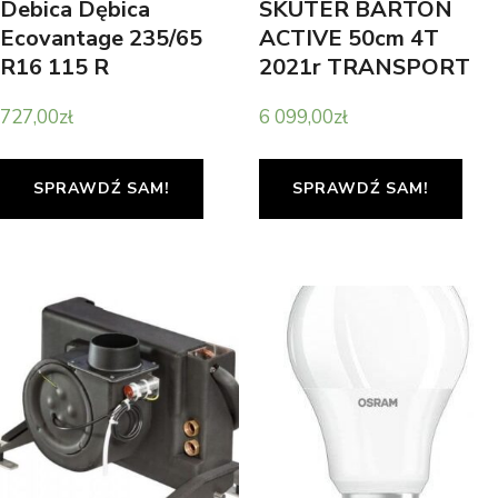
Debica Dębica
SKUTER BARTON
Ecovantage 235/65
ACTIVE 50cm 4T
R16 115 R
2021r TRANSPORT
RATY
727,00
zł
6 099,00
zł
SPRAWDŹ SAM!
SPRAWDŹ SAM!