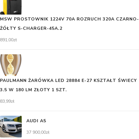
MSW PROSTOWNIK 1224V 70A ROZRUCH 320A CZARNO-
ŻÓŁTY S-CHARGER-45A.2
891,00
zł
PAULMANN ŻARÓWKA LED 28884 E-27 KSZTAŁT ŚWIECY
3.5 W 180 LM ZŁOTY 1 SZT.
83,99
zł
AUDI A5
37 900,00
zł