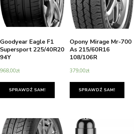
Goodyear Eagle F1
Opony Mirage Mr-700
Supersport 225/40R20
As 215/60R16
94Y
108/106R
968,00
zł
379,00
zł
SPRAWDŹ SAM!
SPRAWDŹ SAM!