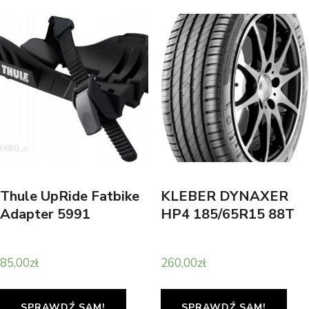
Thule UpRide Fatbike
KLEBER DYNAXER
Adapter 5991
HP4 185/65R15 88T
85,00
zł
260,00
zł
SPRAWDŹ SAM!
SPRAWDŹ SAM!