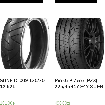
SUNF D-009 130/70-
Pirelli P Zero (PZ3)
12 62L
225/45R17 94Y XL FR
181,00
zł
496,00
zł