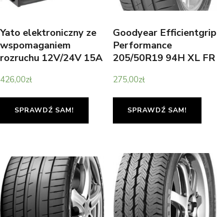
Yato elektroniczny ze
Goodyear Efficientgrip
wspomaganiem
Performance
rozruchu 12V/24V 15A
205/50R19 94H XL FR
426,00
zł
275,00
zł
SPRAWDŹ SAM!
SPRAWDŹ SAM!