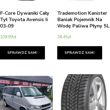
F-Core Dywaniki Cały
Trademotion Kanister
Tył Toyota Avensis Ii
Baniak Pojemnik Na
03-09
Wodę Paliwa Płyny 5L
109,99
zł
28,45
zł
SPRAWDŹ SAM!
SPRAWDŹ SAM!